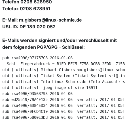
Telefon 0208 628950
Telefax 0208 628951
E-Mail: m.gisbers@linux-schmie.de
USt-ID: DE 189 020 052
E-Mails werden signiert und/oder verschlüsselt mit
dem folgenden PGP/GPG – Schlüssel:
pub rsa4096/971757C8 2016-01-06

  Schl.-Fingerabdruck = B1F0 BFC5 F758 DCB8 2FDD  715B 
uid [ ultimativ] Michael Gisbers <m.gisbers@linux-schmi
uid [ ultimativ] Ticket System (Ticket System) <rt@linu
uid [ ultimativ] Info Linux-Schmie.de (Info-Account) <i
uid [ ultimativ] [jpeg image of size 16911]

sub rsa4096/D3563793 2016-01-06

sub ed25519/79A4F135 2016-01-06 [verfällt: 2017-01-05]

sub rsa4096/6D84ED34 2016-01-06 [verfällt: 2017-01-05]

sub rsa4096/0FCD4C19 2016-01-06 [verfällt: 2017-01-05]

sub rsa4096/5B00E3DB 2016-01-06 [verfällt: 2017-01-05]