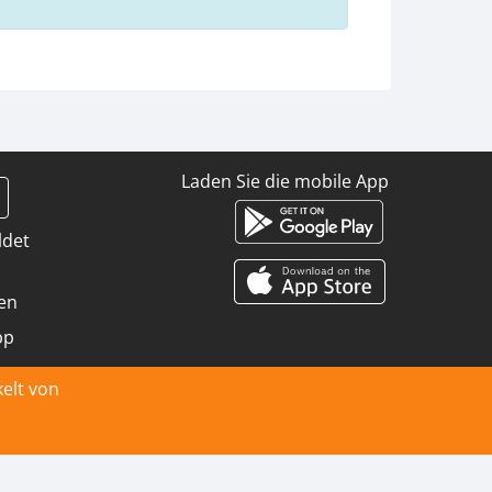
Laden Sie die mobile App
ldet
en
pp
elt von