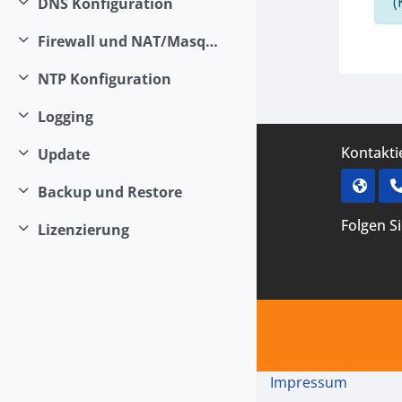
(
DNS Konfiguration
Einklappen
Firewall und NAT/Masquerading
Einklappen
NTP Konfiguration
Einklappen
Logging
Einklappen
Kontakti
Update
Einklappen
Backup und Restore
Einklappen
Folgen S
Lizenzierung
Einklappen
Impressum