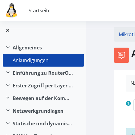
Zum Hauptinhalt
Startseite
Mikrot
Allgemeines
Einklappen
Ankündigungen
Einführung zu RouterOS und Routerboard
Einklappen
N
Erster Zugriff per Layer 2 oder 3
Einklappen
Bewegen auf der Kommandozeile
Einklappen
Netzwerkgrundlagen
Einklappen
Statische und dynamische IP Adressen
Einklappen